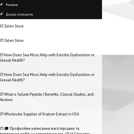
Реклама
Дошка оголошень
Zelen Store
Zelen Store
How Does Sea Moss Help with Erectile Dysfunction or
Sexual Health?
How Does Sea Moss Help with Erectile Dysfunction or
Sexual Health?
What is Selank Peptide | Benefits, Clinical Studies, and
Reviews
Wholesale Supplier of Kratom Extract in USA
🎓 Професійне написання магістерських та
дипломних робіт на замовлення від «Дай Списати»