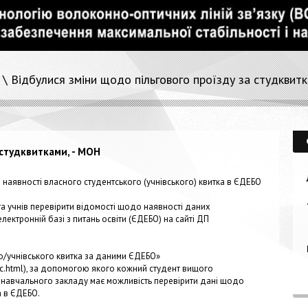
\ Відбулися зміни щодо пільгового проїзду за студквит
 студквитками, - МОН
 наявності власного студентського (учнівського) квитка в ЄДЕБО
в та учнів перевірити відомості щодо наявності даних
електронній базі з питань освіти (ЄДЕБО) на сайті ДП
го/учнівського квитка за даними ЄДЕБО»
c.html
), за допомогою якого кожний студент вищого
 навчального закладу має можливість перевірити дані щодо
а в ЄДЕБО.