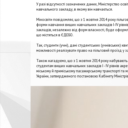
У разі відсутності зазначених даних, Міністерство осві
навчального закладу, в якому він навчається.
Міносвіти повідомляє, що з 1 жовтня 2014 року пільг
форми навчання вищих навчальних закладів I-IV рівні
закладів, незалежно від форм власності, буде оформля
що містяться в ЄДЕБО.
Так, студенти (учні), дані студентських (учнівських) кв
можливості реалізувати право на пільговий проїзд у з
Також нагадуємо, що з 1 жовтня 2014 року набувають
студентам вищих навчальних закладів I - IV рівнів акр
міському й приміському пасажирському транспорті та м
України, затвердженого постановою Кабінету Міністрів У