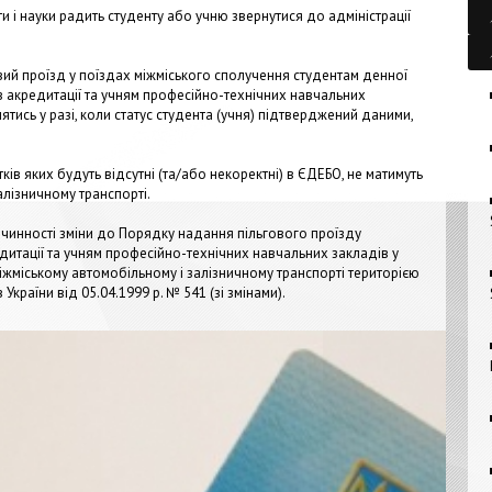
ти і науки радить студенту або учню звернутися до адміністрації
овий проїзд у поїздах міжміського сполучення студентам денної
в акредитації та учням професійно-технічних навчальних
тись у разі, коли статус студента (учня) підтверджений даними,
итків яких будуть відсутні (та/або некоректні) в ЄДЕБО, не матимуть
алізничному транспорті.
 чинності зміни до Порядку надання пільгового проїзду
едитації та учням професійно-технічних навчальних закладів у
іжміському автомобільному і залізничному транспорті територією
країни від 05.04.1999 р. № 541 (зі змінами).