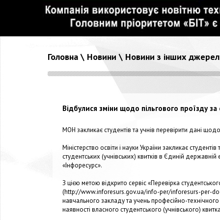
Головна
\
Новини
\
Новини з інших джерел
Відбулися зміни щодо пільгового проїзду за
МОН закликає студентів та учнів перевірити дані щодо
Міністерство освіти і науки України закликає студенті
студентських (учнівських) квитків в Єдиній державній 
«Інфоресурс».
З цією метою відкрито сервіс «Перевірка студентсько
(
http://www.inforesurs.gov.ua/info-per/inforesurs-per-do
навчального закладу та учень професійно-технічного
наявності власного студентського (учнівського) квитк