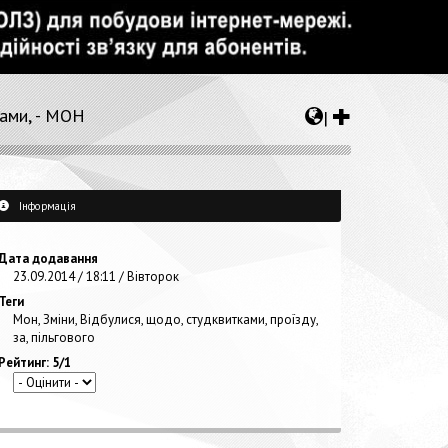
ками, - МОН
|
Інформація
Дата додавання
23.09.2014 / 18:11 / Вівторок
Теги
Мон
,
Зміни
,
Відбулися
,
щодо
,
студквитками
,
проїзду
,
за
,
пільгового
Рейтинг: 5/1