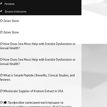
Реклама
Дошка оголошень
Zelen Store
Zelen Store
How Does Sea Moss Help with Erectile Dysfunction or
Sexual Health?
How Does Sea Moss Help with Erectile Dysfunction or
Sexual Health?
What is Selank Peptide | Benefits, Clinical Studies, and
Reviews
Wholesale Supplier of Kratom Extract in USA
🎓 Професійне написання магістерських та
дипломних робіт на замовлення від «Дай Списати»