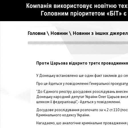
Головна
\
Новини
\
Новини з інших джерел
Проти Царьова відкрито третє провадження
У Донецьку встановлено ще один факт закликів до с
Про це йдеться у повідомленні Генеральної прокуратур
"До Єдиного реєстру досудових розслідувань внесено в
Донецьку народний депутат України Олег Царьов вислов
шляхом її федералізації", - йдеться у повідомленні.
Досудове розслідування розпочато за ч.2 ст.110 (посяг
Кримінального кодексу України.
Нагадаємо, що аналогічне кримінальне провадження 