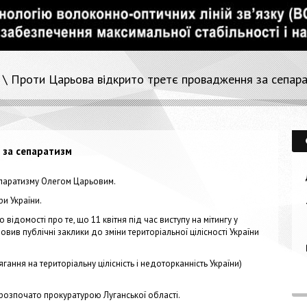
\ Проти Царьова відкрито третє провадження за сепар
 за сепаратизм
епаратизму Олегом Царьовим.
и України.
ідомості про те, що 11 квітня під час виступу на мітингу у
ив публічні заклики до зміни територіальної цілісності України
ання на територіальну цілісність і недоторканність України)
розпочато прокуратурою Луганської області.