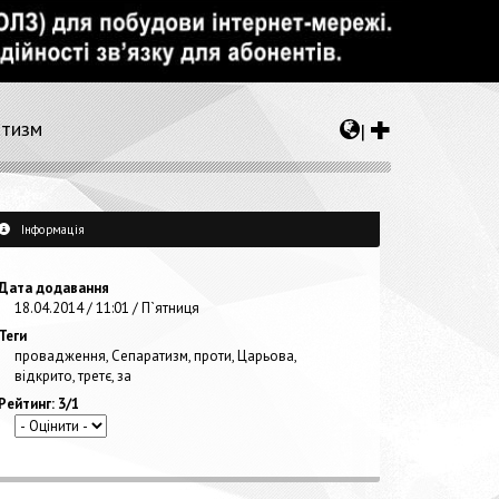
атизм
|
Інформація
Дата додавання
18.04.2014 / 11:01 / П`ятниця
Теги
провадження
,
Сепаратизм
,
проти
,
Царьова
,
відкрито
,
третє
,
за
Рейтинг: 3/1