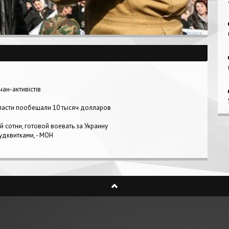
чан-активістів
ласти пообещали 10 тысяч долларов
 сотни, готовой воевать за Украину
удквитками, - МОН