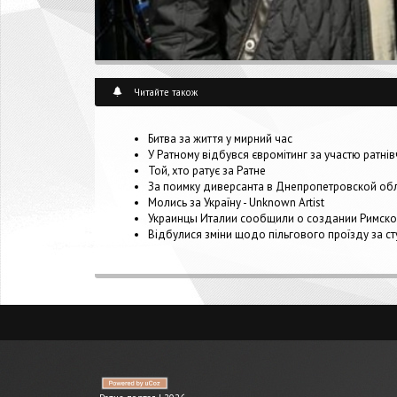
Читайте також
Битва за життя у мирний час
У Ратному відбувся євромітинг за участю ратнів
Той, хто ратує за Ратне
За поимку диверсанта в Днепропетровской об
Молись за Україну - Unknown Artist
Украинцы Италии сообщили о создании Римской
Відбулися зміни щодо пільгового проїзду за ст