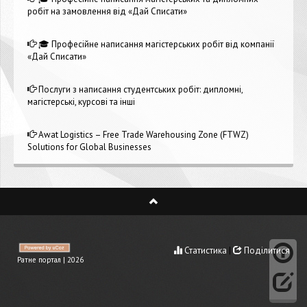
робіт на замовлення від «Дай Списати»
🎓 Професійне написання магістерських робіт від компанії
«Дай Списати»
Послуги з написання студентських робіт: дипломні,
магістерські, курсові та інші
Awat Logistics – Free Trade Warehousing Zone (FTWZ)
Solutions for Global Businesses
Статистика
|
Поділитися
Ратне портал | 2026