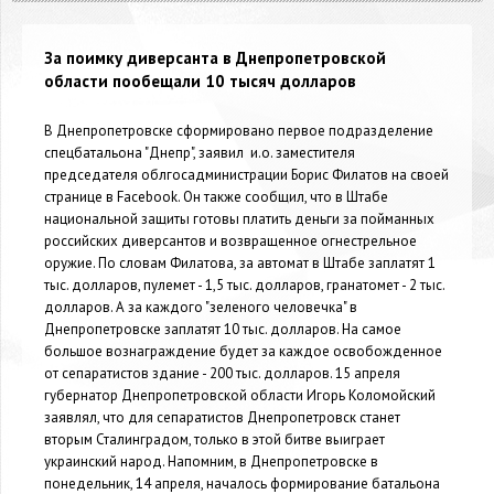
За поимку диверсанта в Днепропетровской
области пообещали 10 тысяч долларов
В Днепропетровске сформировано первое подразделение
спецбатальона "Днепр", заявил и.о. заместителя
председателя облгосадминистрации Борис Филатов на своей
странице в Facebook. Он также сообщил, что в Штабе
национальной защиты готовы платить деньги за пойманных
российских диверсантов и возвращенное огнестрельное
оружие. По словам Филатова, за автомат в Штабе заплатят 1
тыс. долларов, пулемет - 1,5 тыс. долларов, гранатомет - 2 тыс.
долларов. А за каждого "зеленого человечка" в
Днепропетровске заплатят 10 тыс. долларов. На самое
большое вознаграждение будет за каждое освобожденное
от сепаратистов здание - 200 тыс. долларов. 15 апреля
губернатор Днепропетровской области Игорь Коломойский
заявлял, что для сепаратистов Днепропетровск станет
вторым Сталинградом, только в этой битве выиграет
украинский народ. Напомним, в Днепропетровске в
понедельник, 14 апреля, началось формирование батальона