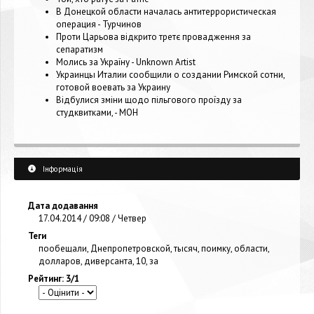
В Донецкой области началась антитеррористическая
операция - Турчинов
Проти Царьова відкрито третє провадження за
сепаратизм
Молись за Україну - Unknown Artist
Украинцы Италии сообщили о создании Римской сотни,
готовой воевать за Украину
Відбулися зміни щодо пільгового проїзду за
студквитками, - МОН
Інформація
Дата додавання
17.04.2014 / 09:08 / Четвер
Теги
пообещали
,
Днепропетровской
,
тысяч
,
поимку
,
области
,
долларов
,
диверсанта
,
10
,
за
Рейтинг: 3/1