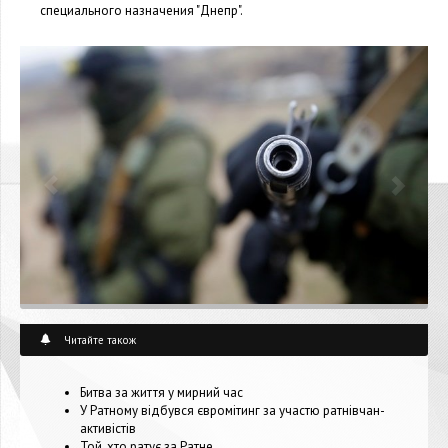
специального назначения "Днепр".
Читайте також
Битва за життя у мирний час
У Ратному відбувся євромітинг за участю ратнівчан-
активістів
Той, хто ратує за Ратне