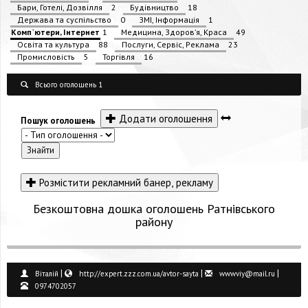
Бари, Готелі, Дозвілля
2
Будівництво
18
Держава та суспільство
0
ЗМІ, Інформація
1
Комп`ютери, Інтернет
1
Медицина, Здоров’я, Краса
49
Освіта та культура
88
Послуги, Сервіс, Реклама
23
Промисловість
5
Торгівля
16
Всього оголошень 1
Додати оголошення
Пошук оголошень
Розмістити рекламний банер, рекламу
Безкоштовна дошка оголошень Ратнівського
району
|
|
|
Віталій
http://expert.zzz.com.ua/avtor-sayta
wwwviy@mail.ru
0974702057