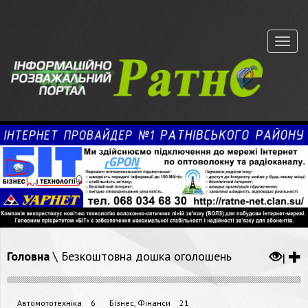
Меню
Головна
\
Безкоштовна дошка оголошень
|
Автомототехніка
6
Бізнес, Фінанси
21