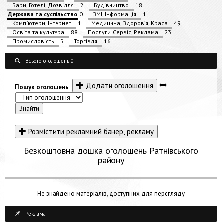
Бари, Готелі, Дозвілля
2
Будівництво
18
Держава та суспільство
0
ЗМІ, Інформація
1
Комп`ютери, Інтернет
1
Медицина, Здоров’я, Краса
49
Освіта та культура
88
Послуги, Сервіс, Реклама
23
Промисловість
5
Торгівля
16
Всього оголошень 0
Додати оголошення
Пошук оголошень
Розмістити рекламний банер, рекламу
Безкоштовна дошка оголошень Ратнівського
району
Не знайдено матеріалів, доступних для перегляду
Реклама