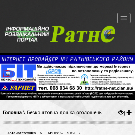
Меню
Головна
\
Безкоштовна дошка оголошень
|
Автомототехніка
6
Бізнес, Фінанси
21