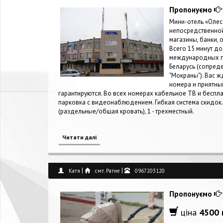
Пропонуємо
Мини-отель «Олес
непосредственной 
магазины, банки,
Всего 15 минут д
международных пу
Беларусь (сопред
"Мокраны"). Вас 
номера и приятны
гарантируются. Во всех номерах кабельное ТВ и беспла
парковка с видеонаблюдением. Гибкая система скидок. В
(раздельные/общая кровать), 1 - трехместный.
Читати далі
|
|
Катя
смт. Ратне
0967203120
Пропонуємо
ціна
4500 