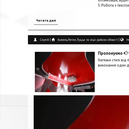
оптимізація, аудит
5. Робота з тексто
Читати далі
|
|
Сергій
Ковель,Ратне,Луцьк та інші райони області
h
Пропонуємо
Натяжні стелі від
виконання один д