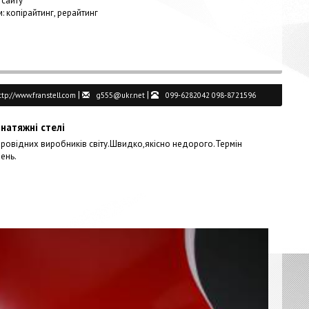
 сайту
м: копірайтинг, рерайтинг
|
|
ttp://www.franstell.com
g555@ukr.net
099-6282042 098-8721596
натяжні стелі
 провідних виробників світу.Швидко,якісно недорого.Термін
ень.