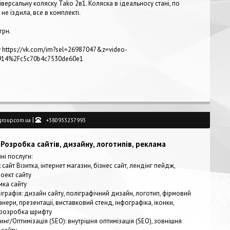
версальну коляску Tako 2в1. Коляска в ідеальносу стані, по
не їздила, все в комплекті.
грн.
 https://vk.com/im?sel=26987047&z=video-
914%2Fc5c70b4c7530de60e1
|
group.com.ua
+380933237993
Розробка сайтів, дизайну, логотипів, реклама
і послуги:
 сайт Візитка, інтернет магазин, бізнес сайт, лендінг пейдж,
оект сайту
мка сайту
іграфія: дизайн сайту, поліграфічний дизайн, логотип, фірмовий
нери, презентації, виставковий стенд, інфографіка, іконки,
 розробка шрифту
нг/Оптимізація (SEO): внутрішня оптимізація (SEO), зовнішня