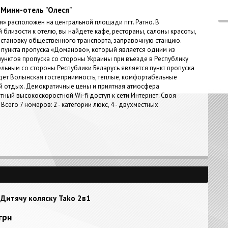
Мини-отель "Олеся"
я» расположен на центральной площади пгт. Ратно. В
близости к отелю, вы найдете кафе, рестораны, салоны красоты,
 остановку общественного транспорта, заправочную станцию.
о пункта пропуска «Доманово», который является одним из
нктов пропуска со стороны Украины при въезде в Республику
ельным со стороны Республики Беларусь является пункт пропуска
ждет Волынская гостеприимность, теплые, комфортабельные
й отдых. Демократичные цены и приятная атмосфера
тный высокоскоростной Wi-fi доступ к сети Интернет. Своя
сего 7 номеров: 2 - категории люкс, 4 - двухместных
Дитячу коляску Tako 2в1
грн