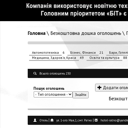
Головна
\
Безкоштовна дошка оголошень
\ 
Автомототехніка
6
Бізнес, Фінанси
21
Бари, Готел
Медицина, Здоров’я, Краса
49
Освіта та культура
88
Всього оголошень 230
Додати огол
Пошук оголошень
Безкошт
|
|
Отель
ул. 1-ого Мая,1, смт. Ратно
hotel-ratno@yande