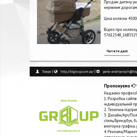
Продам дитячу уні
нерівним дорогам 
Ціна коляски 4500
Відео про коляску
57612548_168552
Читати далі
|
|
Павро
http://blgroup.com.ua/
pavlo-andriyovych@bl
Пропонуємо
Надаємо професійн
1. Розробка сайтів:
індивідуальний пр
2. Технічна підтри
3. Дизайн/Арт/Пол
стиль/Брендбук, ба
векторна графіка,
4. Реклама/Маркети