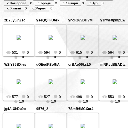
c. Комарове
0
с. Броди
0
с. Самари
0
с. Тур
0
с. Язавні
0
с. Жиричі
0
zD23y6jhZsc
yseQQ_FU6rk
ynoF265DHVM
y3hwFXpmpEw
27.04.2016
27.04.2016
27.04.2016
27.04.2016
11
10
9
8
tolik2308
tolik2308
tolik2308
tolik2308
531
0
594
0
615
0
564
0
1.0
1.0
1.0
1.0
W2lY35BXjvs
qQEedR8oRiA
orBAe06ksL0
mRKydBEADtc
27.04.2016
27.04.2016
27.04.2016
27.04.2016
7
6
5
4
tolik2308
tolik2308
tolik2308
tolik2308
577
0
527
0
498
0
553
0
1.0
1.0
1.0
1.0
jg4A-XhDu9o
9576_2
7SmB6MCXur4
27.04.2016
27.04.2016
27.04.2016
3
2
1