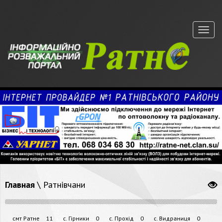
Меню
Главная
\
Ратнівчани
смт Ратне
11
с. Гірники
0
с. Прохід
0
с. Видраниця
0