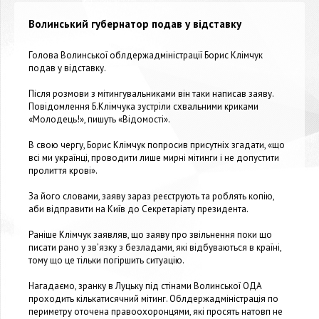
Волинський губернатор подав у відставку
Голова Волинської облдержадміністрації Борис Клімчук
подав у відставку.
Після розмови з мітингувальниками він таки написав заяву.
Повідомлення Б.Клімчука зустріли схвальними криками
«Молодець!», пишуть «
Відомості
».
В свою чергу, Борис Клімчук попросив присутніх згадати, «що
всі ми українці, проводити лише мирні мітинги і не допустити
пролиття крові».
За його словами, заяву зараз реєструють та роблять копію,
аби відправити на Київ до Секретаріату президента.
Раніше Клімчук заявляв, що заяву про звільнення поки що
писати рано у зв’язку з безладами, які відбуваються в країні,
тому що це тільки погіршить ситуацію.
Нагадаємо, зранку в Луцьку під стінами Волинської ОДА
проходить кількатисячний мітинг. Облдержадміністрація по
периметру оточена правоохоронцями, які просять натовп не