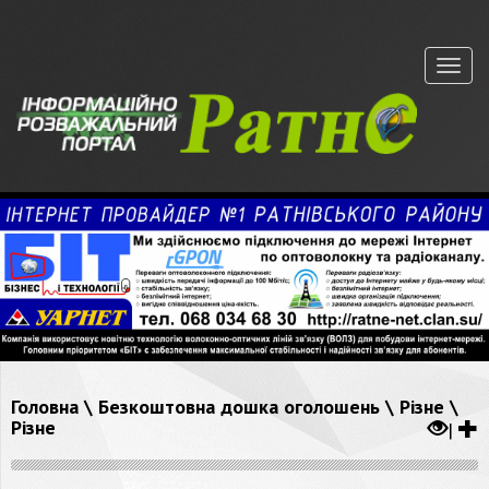
Меню
Головна
\
Безкоштовна дошка оголошень
\
Різне
\
Різне
|