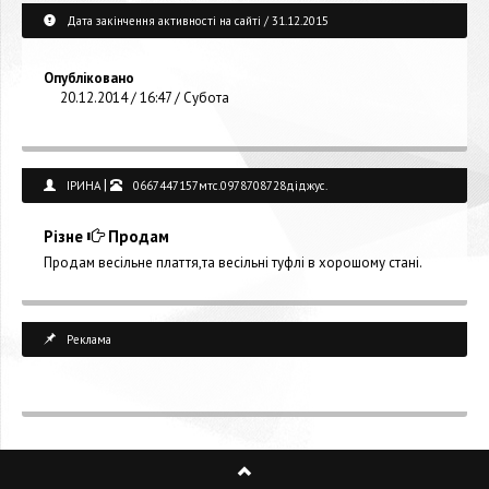
Дата закінчення активності на сайті / 31.12.2015
Опубліковано
20.12.2014 / 16:47 / Субота
|
ІРИНА
0667447157мтс.0978708728діджус.
Різне
Продам
Продам весільне плаття,та весільні туфлі в хорошому стані.
Реклама