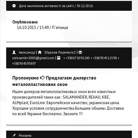
Дата закінчення активності на сайті / 30.12.2016
Опубліковано
16.10.2015 / 15:49 / П`ятниця
|
|
Александр
50рокив Перемоги,5
|
oleksandrr2000@gmail.com
• +380671091260 • +380954511598 •
+380934593897
Пропонуємо
Предлагаєм дилерство
металопластикових окон
Ищем дилеров металопластиковых окон всех известных
производителей таких как : SALAMANDER, REHAU, KBE,
ALMplast, EuroLine. Европейское качество, украинская цена.
Хорошие условия сотруднечиства.Большие обьемы Доставка
по всей Украине бесплатно. Звоните !!!
Реклама