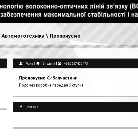
\
Автомототехніка
\
Пропонуємо
|
|
Рома
Видричі
+380687400475
Пропонуємо
Запчастини
Поломез коробка передач 5 ступка
Реклама