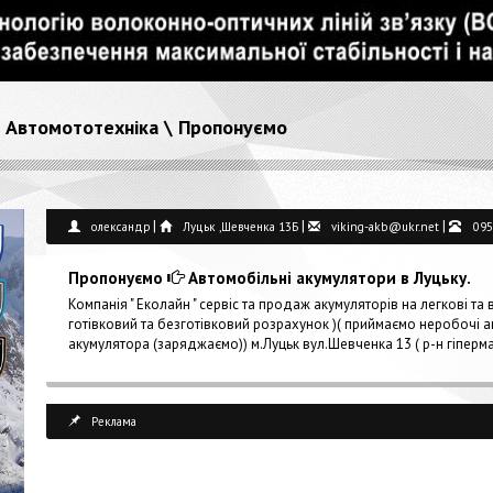
\
Автомототехніка
\
Пропонуємо
|
|
|
олександр
Луцьк ,Шевченка 13Б
viking-akb@ukr.net
095
Пропонуємо
Автомобільні акумулятори в Луцьку.
Компанія " Еколайн " сервіс та продаж акумуляторів на легкові та 
готівковий та безготівковий розрахунок )( приймаємо неробочі 
акумулятора (заряджаємо)) м.Луцьк вул.Шевченка 13 ( р-н гіперма
Реклама