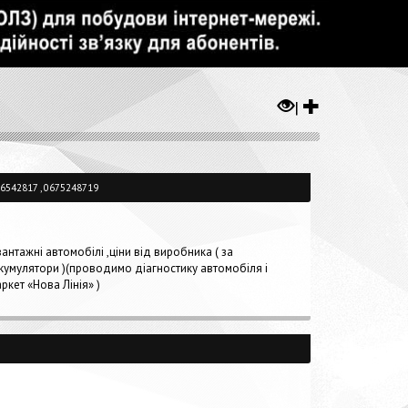
|
6542817 , 0675248719
вантажні автомобілі ,ціни від виробника ( за
акумулятори )(проводимо діагностику автомобіля і
ркет «Нова Лінія» )