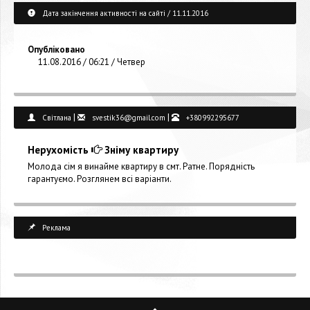
Дата закінчення активності на сайті / 11.11.2016
Опубліковано
11.08.2016 / 06:21 / Четвер
|
|
Світлана
svestik36@gmail.com
+380992295677
Нерухомість
Зніму квартиру
Молода сім я винайме квартиру в смт. Ратне. Порядність
гарантуємо. Розглянем всі варіанти.
Реклама